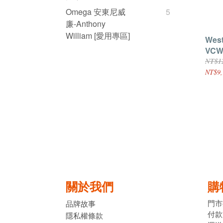
Omega 安東尼威
5
廉-Anthony
William [愛用專區]
Wes
VCW
NT$1
NT$9,
關於我們
購
門市
品牌故事
付款
隱私權條款