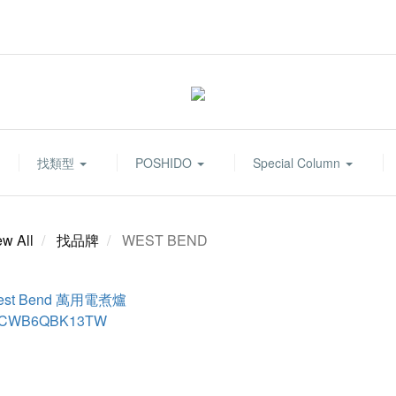
找類型
POSHIDO
Special Column
ew All
找品牌
WEST BEND