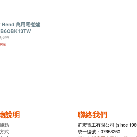
t Bend 萬用電煮爐
B6QBK13TW
2,900
900
物說明
聯絡我們
據點
群宏電工有限公司 (since 198
方式
統一編號：07658260