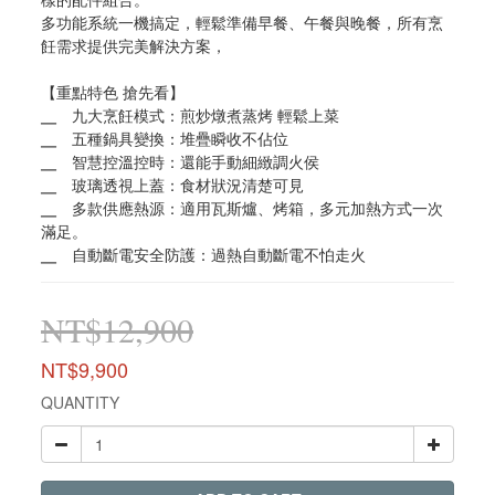
多功能系統一機搞定，輕鬆準備早餐、午餐與晚餐，所有烹
飪需求提供完美解決方案，
【重點特色 搶先看】
╴　九大烹飪模式：煎炒燉煮蒸烤 輕鬆上菜
╴　五種鍋具變換：堆疊瞬收不佔位
╴　智慧控溫控時：還能手動細緻調火侯
╴　玻璃透視上蓋：食材狀況清楚可見
╴　多款供應熱源：適用瓦斯爐、烤箱，多元加熱方式一次
滿足。
╴　自動斷電安全防護：過熱自動斷電不怕走火
NT$12,900
NT$9,900
QUANTITY