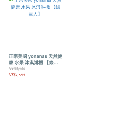
正宗美國 yonanas 天然健
康 水果 冰淇淋機 【綠巨
人】
NT$3,960
NT$1,680