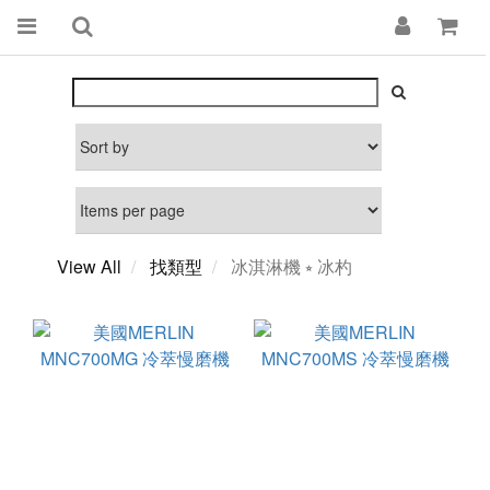
View All
找類型
冰淇淋機 ⭒ 冰杓