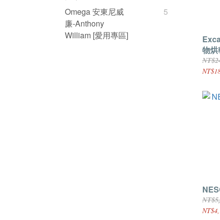
Omega 安東尼威
5
廉-Anthony
William [愛用專區]
Exc
物烘
DH1
NT$2
NT$18
NES
NT$5
NT$4,