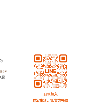
0)
號5F
日休息
點擊
加入
群宏生活
LINE
官方帳號