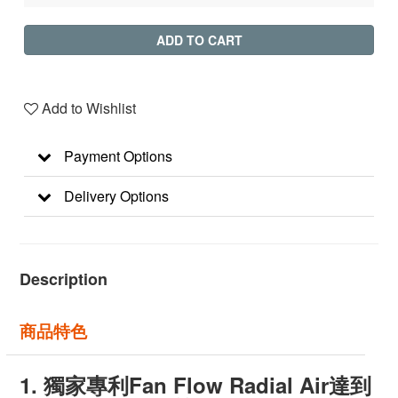
ADD TO CART
Add to Wishlist
Payment Options
Delivery Options
Description
商品特色
1.
獨家專利Fan Flow Radial Air達到