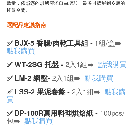
數量，依照您的烘烤需求自由增加，最多可擴展到６層的
托盤空間。
選配品建議指南
1組/盒
➡️
✅
BJX-5 香腸/肉乾工具組 -
點我購買
2入1組➡️
點我購買
✅
WT-2SG 托盤 -
2入1組➡️
點我購買
✅ LM-2 網盤-
2入1組➡️
點我購
✅
LSS-2 果泥卷盤 -
買
100pcs/
✅
BP-100R萬用料理烘焙紙 -
包➡️
點我購買