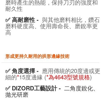
磨時產生的熱能，保持刀刃的強度和
耐久性
與其他磨料相比，鑽石
✅ 高耐磨性 -
磨料硬度高、使用壽命長、磨銳率更
高
形成更持久耐用的拱形邊緣技術
應用傳統的20度邊或更
✅ 角度選擇 -
細的
*
15度邊緣 (
*為4643型號規格
)
二角度銳化、
✅ DIZORD工藝設計 -
拋光研磨