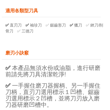
適用各類型刀具
✅
直刃刀
✅
袖珍刀
✅
鋸齒形刀
✅
獵刀
✅ 銼
刀/削
骨刀
✅ 三德刀
磨刃小訣竅
本產品無須水份或油脂，進行研磨
✅
前請先將刀具清潔乾淨!
一手握住磨刀器握柄、另一手握住
✅
刀柄，直刃刀選用標示１凹槽、鋸齒
刃選用標示２凹槽，並將刀刃放入磨
刀器研磨凹槽中。