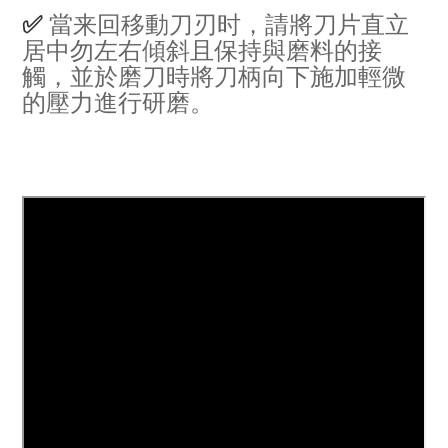
當来回移動刀刃时，請將刀片直立
✅
居中勿左右傾斜且保持與磨料的接
觸，並於磨刀時將刀柄向下施加輕微
的壓力進行研磨。