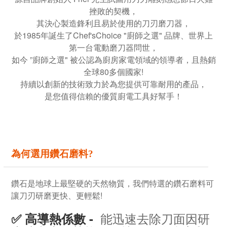
挫敗的契機，
其決心製造鋒利且易於使用的刀刃磨刀器，
於1985年誕生了Chef'sChoice "廚師之選" 品牌、世界上
第一台電動磨刀器問世，
如今 ”廚師之選" 被公認為廚房家電領域的領導者，且熱銷
全球80多個國家!
持續以創新的技術致力於為您提供可靠耐用的產品，
是您值得信賴的優質廚電工具好幫手！
為何選用鑽石磨料?
鑽石是地球上最堅硬的天然物質，
我們特選的鑽石磨料可
讓刀刃研磨更快、更輕鬆!
能迅速去除刀面因研
✅ 高導熱係數 -