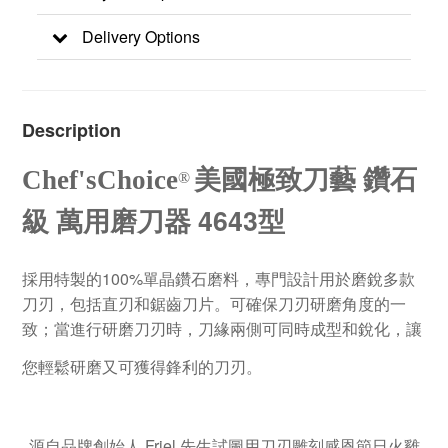
Delivery Options
Description
Chef'sChoice
美國極致刀藝 鑽石
®
4643型
級 萬用磨刀器
100%
採用特製的
單晶鑽石磨料，專門設計用於磨銳多款
刀刃，包括直刃和鋸齒刀片。可確保刀刃研磨角度的一
致；當進行研磨刀刃時，刀緣兩側可同時成型和銳化，讓
您輕鬆研磨又可獲得鋒利的刀刃。
源自品牌創始人 Friel 先生試圖用刀刃雕刻感恩節日火雞