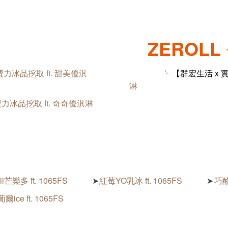
ZEROLL
力冰品挖取 ft. 甜美優淇
╰ 【群宏生活 x 
淋
力冰品挖取 ft. 奇奇優淇淋
ll芒樂多 ft. 1065FS
紅莓YO乳冰 ft. 1065FS
巧酪
➤
➤
爾ice ft. 1065FS