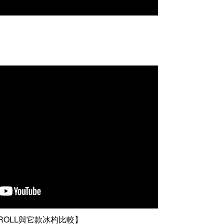
ROLL與它款冰杓比較】