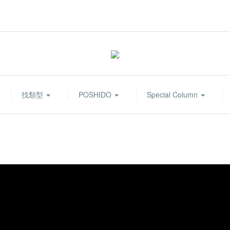
找類型
POSHIDO
Special Column