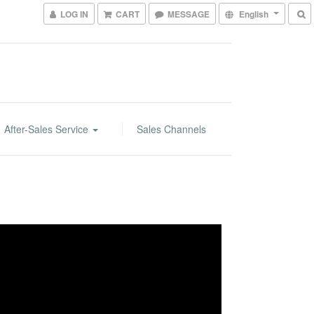
LOG IN
CART
MESSAGE
English
After-Sales Service
Sales Channels