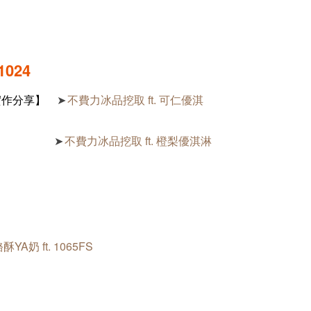
1024
實作分享】
不費力冰品挖取 ft. 可仁優淇
➤
不費力冰品挖取 ft. 橙梨優淇淋
➤
酥YA奶 ft. 1065FS