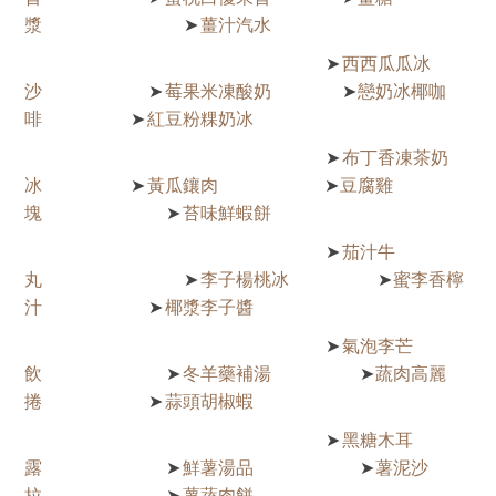
漿
薑汁汽水
➤
西西瓜瓜冰
➤
沙
莓果米凍酸奶
戀奶冰椰咖
➤
➤
啡
紅豆粉粿奶冰
➤
布丁香凍茶奶
➤
冰
黃瓜鑲肉
豆腐雞
➤
➤
塊
苔味鮮蝦餅
➤
茄汁牛
➤
丸
李子楊桃冰
蜜李香檸
➤
➤
汁
椰漿李子醬
➤
氣泡李芒
➤
飲
冬羊藥補湯
蔬肉高麗
➤
➤
捲
蒜頭胡椒蝦
➤
黑糖木耳
➤
露
鮮薯湯品
薯泥沙
➤
➤
拉
薯蔬肉餅
➤