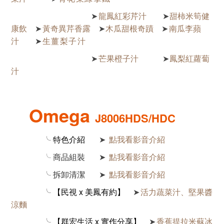
龍鳳紅彩芹汁
甜柿米筍健
➤
➤
康飲
黃奇異芹香露
木瓜甜根奇蹟
南瓜李蘋
➤
➤
➤
汁
生薑梨子汁
➤
芒果橙子汁
鳳梨紅蘿蔔
➤
➤
汁
Omega
J8006HDS/HDC
╰ 特色介紹
點我看影音介紹
➤
╰ 商品組裝
點我看影音介紹
➤
╰
拆卸清潔
點我看影音介紹
➤
╰ 【民視 x 美鳳有約】
活力蔬菜汁、堅果醬
➤
涼麵
╰ 【群宏生活 x 實作分享】
香蕉提拉米蘇冰
➤