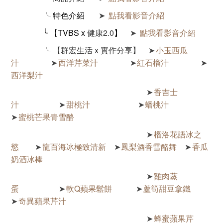
╰ 特色介紹
點我看影音介紹
➤
╰
【TVBS x
健康2.0
】
點我看影音介紹
➤
╰
【群宏生活 x 實作分享】
小玉西瓜
➤
汁
西洋芹菜汁
紅石榴汁
➤
➤
➤
西洋梨汁
香吉士
➤
汁
甜桃汁
蟠桃汁
➤
➤
蜜桃芒果青雪酪
➤
榴洛花語冰之
➤
慾
龍百海冰極致清新
鳳梨酒香雪酪舞
香瓜
➤
➤
➤
奶酒冰棒
雞肉蒸
➤
蛋
軟Q蘋果鬆餅
蘆筍甜豆拿鐵
➤
➤
奇異蘋果芹汁
➤
蜂蜜蘋果芹
➤