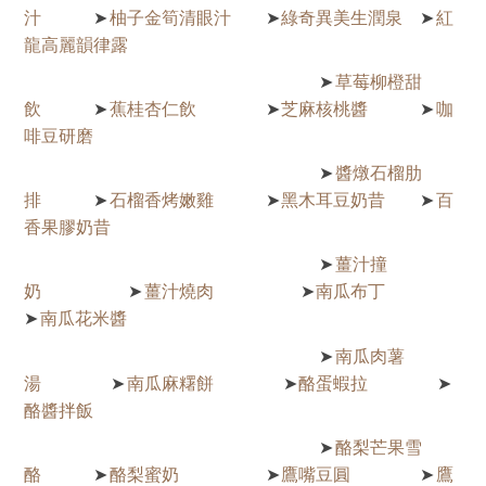
汁
柚子金筍清眼汁
綠奇異美生潤泉
紅
➤
➤
➤
龍高麗韻律露
草莓柳橙甜
➤
飲
蕉桂杏仁飲
芝麻核桃醬
咖
➤
➤
➤
啡豆研磨
醬燉石榴肋
➤
排
石榴香烤嫩雞
黑木耳豆奶昔
百
➤
➤
➤
香果膠奶昔
薑汁撞
➤
奶
薑汁燒肉
南瓜布丁
➤
➤
南瓜花米醬
➤
南瓜肉薯
➤
湯
南瓜麻糬餅
酪蛋蝦拉
➤
➤
➤
酪醬拌飯
酪梨芒果雪
➤
酪
酪梨蜜奶
鷹嘴豆圓
鷹
➤
➤
➤