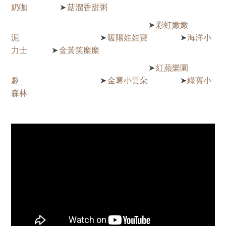
奶咖
菇溜香甜粥
➤
彩虹嫩嫩
➤
泥
暖陽娃娃寶
海洋小
➤
➤
力士
金黃笑糜糜
➤
紅蘋樂園
➤
趣
金薯小雲朵
綠寶小
➤
➤
森林