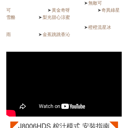
無敵可
➤
可
黃金奇呀
奇異綠星
➤
➤
雪酪
梨光甜心涼蜜
➤
橙橙流星冰
➤
雨
金蕉跳跳香沁
➤
◤
◥
J8006HDS
榨汁模式 安裝指南