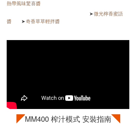
熱帶風味驚喜醬
微光檸香蜜語
➤
醬
奇香草草輕拌醬
➤
◤
◥
MM400
榨汁模式 安裝指南