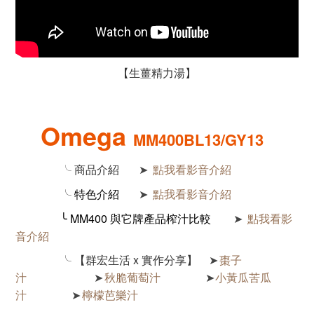
【生薑精力湯】
Omega
MM400BL13/GY13
╰ 商品介紹
點我看影音介紹
➤
╰ 特色介紹
點我看影音介紹
➤
╰ MM400 與它牌產品榨汁比較
點我看影
➤
音介紹
╰
【群宏生活 x 實作分享】
棗子
➤
汁
秋脆葡萄汁
小黃瓜苦瓜
➤
➤
汁
檸檬芭樂汁
➤