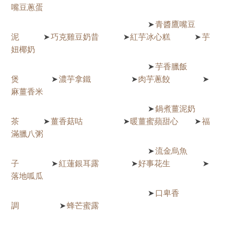
嘴豆蔥蛋
青醬鷹嘴豆
➤
泥
巧克雞豆奶昔
紅芋冰心糕
芋
➤
➤
➤
妞椰奶
芋香臘飯
➤
煲
濃芋拿鐵
肉芋蔥餃
➤
➤
➤
麻薑香米
鍋煮薑泥奶
➤
茶
薑香菇咕
暖薑蜜蘋甜心
福
➤
➤
➤
滿臘八粥
流金烏魚
➤
子
紅蓮銀耳露
好事花生
➤
➤
➤
落地呱瓜
口卑香
➤
調
蜂芒蜜露
➤