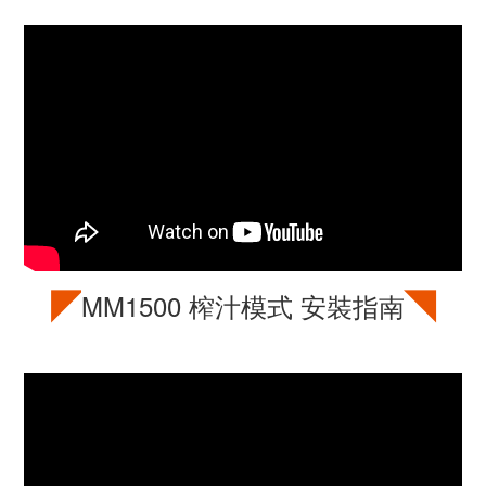
◤
◥
MM1500
榨汁模式 安裝指南