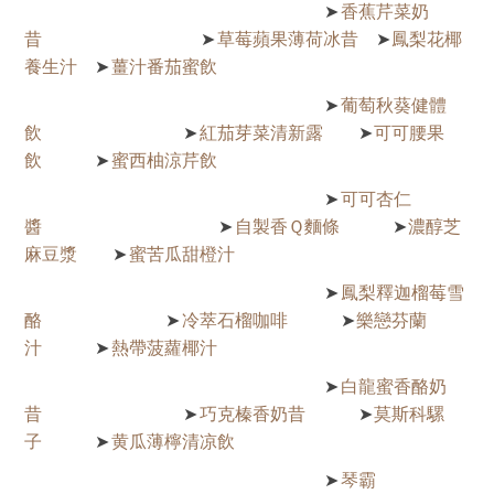
香蕉芹菜奶
➤
昔
草莓蘋果薄荷冰昔
鳳梨花椰
➤
➤
養生汁
薑汁番茄蜜飲
➤
葡萄秋葵健體
➤
飲
紅茄芽菜清新露
可可腰果
➤
➤
飲
蜜西柚涼芹飲
➤
可可杏仁
➤
醬
自製香Ｑ麵條
濃醇芝
➤
➤
麻豆漿
蜜苦瓜甜橙汁
➤
鳳梨釋迦榴莓雪
➤
酪
冷萃石榴咖啡
樂戀芬蘭
➤
➤
汁
熱帶菠蘿椰汁
➤
白龍蜜香酪奶
➤
昔
巧克榛香奶昔
莫斯科騾
➤
➤
子
黄瓜薄檸清凉飲
➤
琴霸
➤