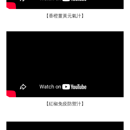
【香橙薑黃元氣汁】
【紅椒免疫防禦汁】