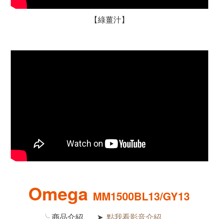
【綠薑汁】
Omega
MM1500BL13/GY13
╰
商品介紹
點我看影音介紹
➤