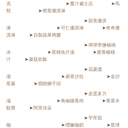
克
薑汁威士忌
馬
➤
➤
頸
橙梨優淇淋
➤
甜美優淇
➤
淋
可仁優淇淋
奇奇優
➤
➤
淇淋
自製蔬果烤醬
➤
彈彈李鹽楊桃
➤
冰
星桃魚片湯
蜜香楊桃
➤
➤
汁
菱菇炊飯
➤
花菱濃
➤
湯
菱香沙拉
金沙
➤
➤
星菱
燜燒獅子頭
➤
皮蛋多力
➤
滋
角椒鑲香肉
香菜水
➤
➤
餃寶
阿芙佳朵
➤
芋宵甜
➤
咖
嘿嘛咖奶
星球
➤
➤