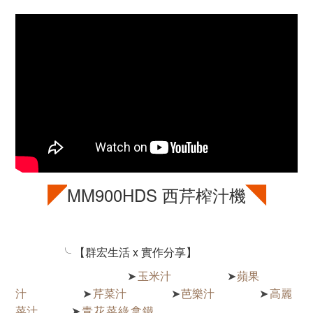
◤
◥
MM900HDS 西芹榨汁機
╰
【群宏生活 x 實作分享】
玉米汁
蘋果
➤
➤
汁
芹菜汁
芭樂汁
高麗
➤
➤
➤
菜汁
青花菜綠拿鐵
➤