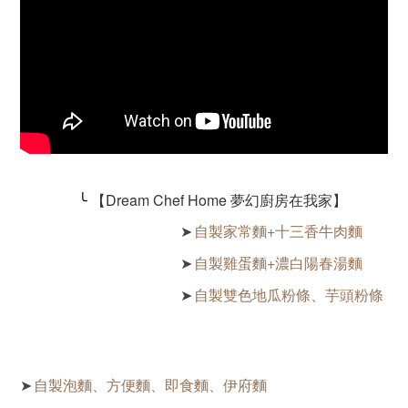
╰
【Dream Chef Home 夢幻廚房在我家】
自製家常麵+十三香牛肉麵
➤
自製雞蛋麵+濃白陽春湯麵
➤
自製雙色地瓜粉條、芋頭粉條
➤
自製泡麵、方便麵、即食麵、伊府麵
➤