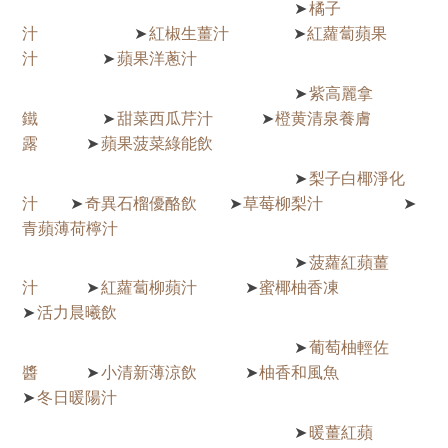
橘子
➤
汁
紅椒生薑汁
紅蘿蔔蘋果
➤
➤
汁
蘋果洋蔥汁
➤
紫高麗拿
➤
鐵
甜菜西瓜芹汁
橙黄清泉養膚
➤
➤
露
蘋果菠菜綠能飲
➤
梨子白椰淨化
➤
汁
奇異石榴優酪飲
草莓柳梨汁
➤
➤
➤
青蘋薄荷檸汁
菠蘿紅蘋薑
➤
汁
紅蘿蔔柳蘋汁
蜜椰柚香凍
➤
➤
活力晨曦飲
➤
葡萄柚輕佐
➤
醬
小清新薄涼飲
柚香和風魚
➤
➤
冬日暖陽汁
➤
暖薑紅蘋
➤