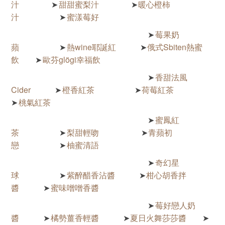
汁
甜甜蜜梨汁
暖心橙柿
➤
➤
汁
蜜漾莓好
➤
莓果奶
➤
蘋
熱wine耶誕紅
俄式Sbiten熱蜜
➤
➤
飲
歐芬glögi幸福飲
➤
香甜法風
➤
Cider
橙香紅茶
荷莓紅茶
➤
➤
桃氣紅茶
➤
蜜鳳紅
➤
茶
梨甜輕吻
青蘋初
➤
➤
戀
柚蜜清語
➤
奇幻星
➤
球
紫醉醋香沾醬
柑心胡香拌
➤
➤
醬
蜜味噌噌香醬
➤
莓好戀人奶
➤
醬
橘勢薑香輕醬
夏日火舞莎莎醬
➤
➤
➤