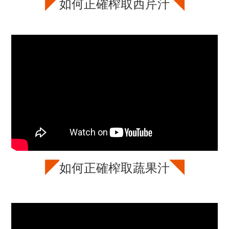
◤
◥
如何正確榨取西芹汁
◤
◥
如何正確榨取蔬果汁