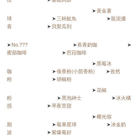
黃金薯
➤
球
三杯魷魚
龍泥優
➤
➤
喜
貝梨瓜到
➤
No.???
蕉香奶咖
➤
➤
➤
蜜蘋咖啡
芭菈咖啡
➤
黑莓冰
➤
咖
蘹香粉(小茴香粉)
孜然
➤
➤
粉
胡椒粉
➤
花椒
➤
粉
黑泡紳士
冰火橘
➤
➤
惑
琴夜苦甜
➤
椰光假
➤
期
莓果星球
冰金奶
➤
➤
波
紫爆莓好
➤