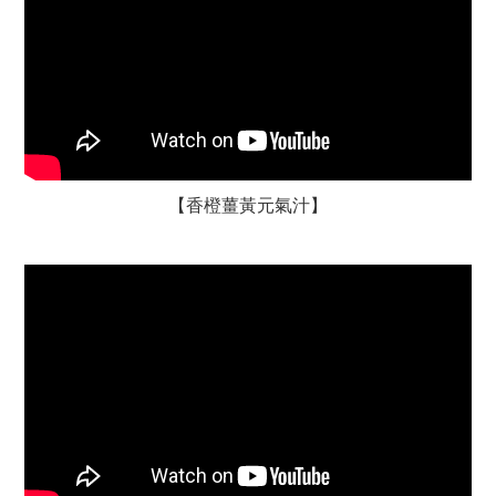
【香橙薑黃元氣汁】