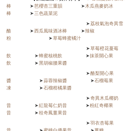
棒
芭櫻杏三重韻
木瓜燕麥奶冰
➤
➤
棒
三色蔬菜泥
➤
荔枝氣泡奇異雪
➤
酪
西瓜風味酒冰棒
辣椒
➤
➤
粉
草莓蜂蜜橘汁
➤
草莓橙花蔓莓
➤
飲
蜂蜜核桃飲
抹茶開心果
➤
➤
飲
黑胡椒腰果醬
➤
酪梨開心果
➤
醬
蒜蓉辣椒醬
石榴莓果
➤
➤
凍
石榴柑橘果醬
➤
奇異木瓜椰奶
➤
昔
紅龍莓仁奶昔
粉紅奇椰果
➤
➤
昔
桂奇鳳薑果昔
➤
羽衣杏莓果
➤
昔
蜜桃白優果昔
薑糖
➤
➤