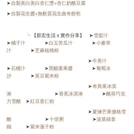
自製美白美白杏仁漿+杏仁奶酪豆腐
➤
自製花生醬+無麩質花生曲奇餅乾
➤
╰
【群宏生活 x 實作分享】
雪梨汁
➤
橘子汁
白玉苦瓜汁
小麥草
➤
➤
➤
汁
芝麻核桃粉
➤
牛蒡汁
➤
石榴汁
黑醋栗果醬
葡萄冰
➤
➤
➤
沙
黃豆紫米粉
➤
奇異果冰淇
➤
淋
香蕉冰淇淋
酪荷巧克
➤
➤
力雪酪
紅豆薏仁粉
➤
夏煉芒果優格雪
➤
酪
十倍粥
波菜綠拿
➤
➤
鐵
紫米蓮子粉
➤