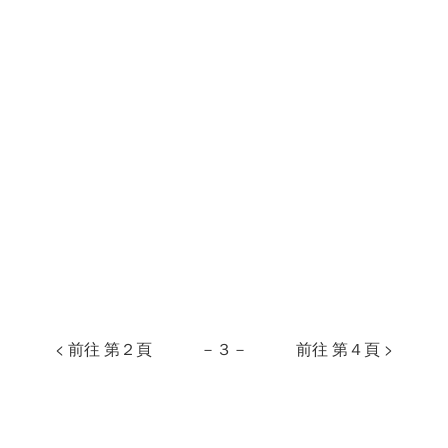
< 前往 第２頁
－３－
前往 第４頁 >