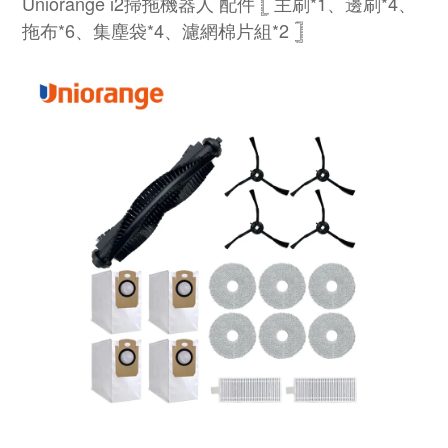
Uniorange i2掃拖機器人 配件
𓊈 主刷*1、邊刷*4、
拖布*6、集塵袋*4、濾網棉片組*2 𓊉