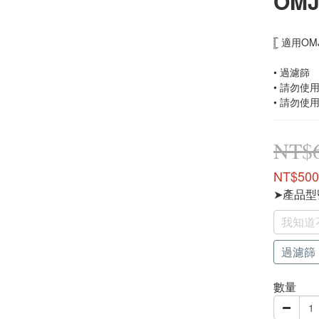
OMJ
𓊈 適用OM
• 過濾篩
• 請勿使
• 請勿使
NT$
NT$500
➤產品
我知道
過濾篩 
數量