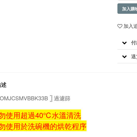
加入購
加入
付
送
描述
用OMJCSMVBBK33B 𓊉
過濾篩
請勿使用超過40℃水溫清洗
請勿使用於洗碗機的烘乾程序