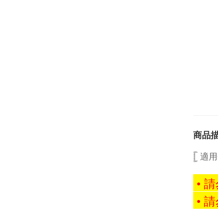
商品
𓊈 適
• 
• 