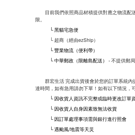
目前我們依照商品材積提供對應之物流配送（
限。
└ 黑貓宅急便
└ 超商（經由ezShip）
└ 豐業物流
（
便利帶
）
└ 中華郵政
（
限離島配送
）
-
不提供郵局
群宏生活 完成出貨後會於您的訂單系統內提
達時間，如有急用請勿下單！如有以下情況，
└ 因收貨人資訊不完整或臨時更改訂單
└ 因收貨人自身因素致無法收貨
└ 因訂單處理事項需與銀行進行照會
└ 遇颱風/地震等天災