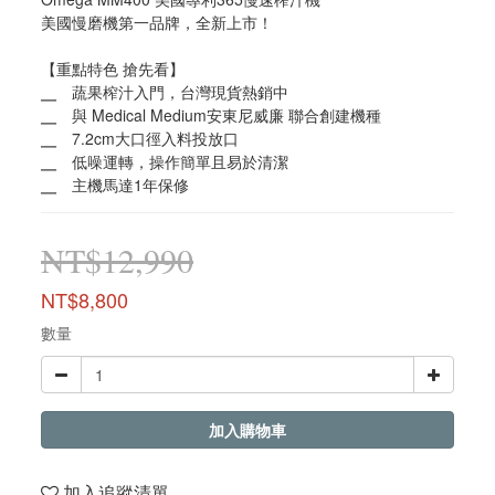
美國慢磨機第一品牌，全新上市！
【重點特色 搶先看】
╴　蔬果榨汁入門，台灣現貨熱銷中
╴　與 Medical Medium安東尼威廉 聯合創建機種
╴　7.2cm大口徑入料投放口
╴　低噪運轉，操作簡單且易於清潔
╴　主機馬達1年保修
NT$12,990
NT$8,800
數量
加入購物車
加入追蹤清單