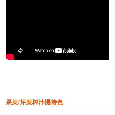
果菜/芹菜榨汁機特色