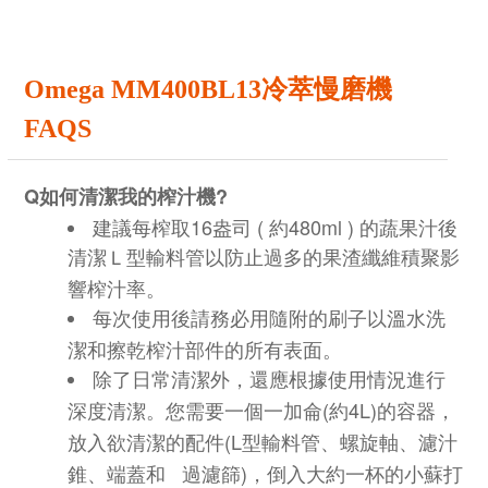
Omega MM400BL13冷萃慢磨機
FAQS
Q
?
如何清潔我的榨汁機
16
(
480ml )
建議每榨取
盎司
約
的蔬果汁後
清潔Ｌ型輸料管以防止過多的果渣纖維積聚影
響榨汁率。
每次使用後請務必用隨附的刷子以溫水洗
潔和擦乾榨汁部件的所有表面。
除了日常清潔外，還應根據使用情況進行
(
4L)
深度清潔。您需要一個一加侖
約
的容器，
(L
放入欲清潔的配件
型輸料管、螺旋軸、濾汁
)
錐、端蓋和 過濾篩
，倒入大約一杯的小蘇打