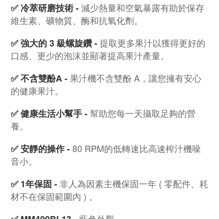
減少熱量和空氣暴露有助於保存
✅
冷萃研磨技術 -
維生素、礦物質、酶和抗氧化劑。
提取更多果汁以獲得更好的
✅
強大的 3 級螺旋鑽 -
口感、更少的泡沫並顯著提高果汁產量。
果汁機不含雙酚 A，讓您擁有安心
✅
不含雙酚A -
的健康果汁。
幫助您每一天攝取足夠的營
✅
健康生活小幫手 -
養。
80 RPM的低轉速比高速榨汁機噪
✅
安靜的操作 -
音小。
非人為因素主機保固一年 ( 零配件、耗
✅
1年保固 -
材不在保固範圍內 ) 。
藍色外觀。