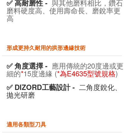
與其他磨料相比，鑽石
✅ 高耐磨性 -
磨料硬度高、使用壽命長、磨銳率更
高
形成更持久耐用的拱形邊緣技術
應用傳統的20度邊或更
✅ 角度選擇 -
細的
*
15度邊緣 (
*為E4635型號規格
)
二角度銳化、
✅ DIZORD工藝設計 -
拋光研磨
適用各類型刀具