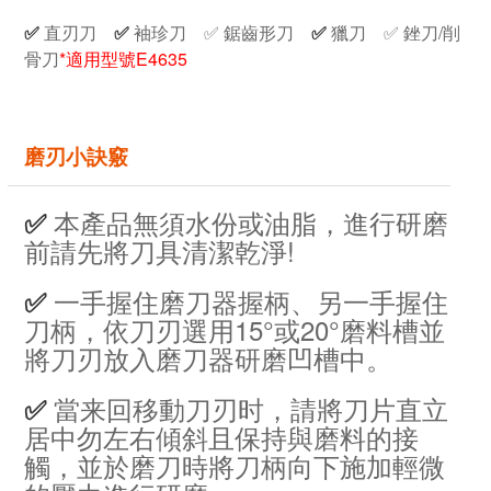
✅
直刃刀
✅
袖珍刀
✅
鋸齒形刀
✅
獵刀
✅ 銼
刀/削
骨刀
*適用型號E4635
磨刃小訣竅
本產品無須水份或油脂，進行研磨
✅
前請先將刀具清潔乾淨!
一手握住磨刀器握柄、另一手握住
✅
刀柄，依刀刃選用15°或20°磨料槽並
將刀刃放入磨刀器研磨凹槽中。
當来回移動刀刃时，請將刀片直立
✅
居中勿左右傾斜且保持與磨料的接
觸，並於磨刀時將刀柄向下施加輕微