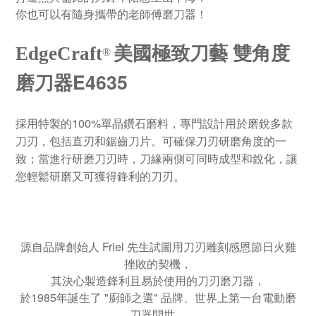
你也可以有隨身攜帶的老師傅磨刀器！
EdgeCraft
美國極致刀藝 雙角度
®
E4635
磨刀器
100%
採用特製的
單晶鑽石磨料，專門設計用於磨銳多款
刀刃，包括直刃和鋸齒刀片。可確保刀刃研磨角度的一
致；當進行研磨刀刃時，刀緣兩側可同時成型和銳化，讓
您輕鬆研磨又可獲得鋒利的刀刃。
源自品牌創始人 Friel 先生試圖用刀刃雕刻感恩節日火雞
挫敗的契機，
其決心製造鋒利且易於使用的刀刃磨刀器，
於1985年誕生了 "廚師之選" 品牌、世界上第一台電動磨
刀器問世，