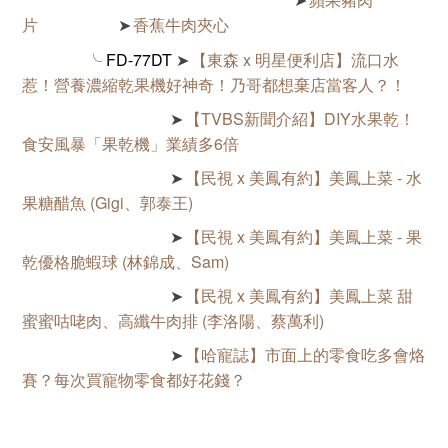
➤
片
香蕉牛肉夾心
➤
╰
FD-77DT
【東森 x 明星便利店】流口水
➤
惹！營養濃縮乾果機好神奇！乃哥都想棄店當客人？！
【TVBS新聞介紹】DIY水果乾！
➤
食安風暴「果乾機」業績多6倍
【民視 x 美鳳有約】美鳳上菜 - 水
➤
果糖醋魚 (Gigi、郭泰王)
【民視 x 美鳳有約】美鳳上菜 - 果
➤
乾優格脆蝦球 (林錦成、Sam)
【民視 x 美鳳有約】美鳳上菜 甜
➤
蜜蜜咕咾肉、高纖牛肉排 (李洛陽、蔡萬利)
【哈寵誌】市面上的零食吃多會烙
➤
賽？每次買寵物零食都好花錢？