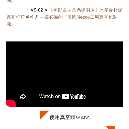
╰
VS-02
【柯以柔 x 柔媽咪廚房】冰箱食材保
➤
存和分類🥩🍖🍤 主婦必備的『美國Nesco二用真空包裝
機』
◤
使用真空罐
BV-03VC