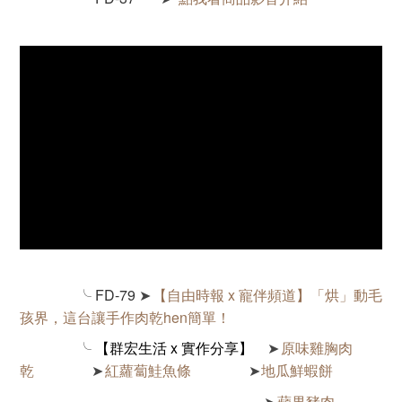
╰
FD-79
【自由時報 x 寵伴頻道】
「烘」動毛
➤
孩界，這台讓手作肉乾hen簡單！
╰ 【群宏生活 x 實作分享】
原味雞胸肉
➤
乾
紅蘿蔔鮭魚條
地瓜鮮蝦餅
➤
➤
蘋果豬肉